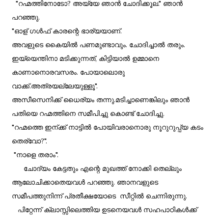
"റഹ്മത്തിനോടോ? അയ്യേ ഞാൻ ചോദിക്കൂല." ഞാൻ
പറഞ്ഞു.
"ഓള് ഗൾഫ് കാരന്റെ ഭാര്യയാണ്.
അവളുടെ കൈയിൽ പണമുണ്ടാവും. ചോദിച്ചാൽ തരും.
ഇയ്യെന്തിനാ മടിക്കുന്നത്, കിട്ടിയാൽ ഉമ്മാനെ
കാണാനൊരവസരം. പോയാലൊരു
വാക്ക്.അത്രയല്ലേയുള്ളൂ".
അസീസെനിക്ക് ധൈര്യം തന്നു.മടിച്ചാണെങ്കിലും ഞാൻ
പതിയെ റഹ്മത്തിനെ സമീപിച്ചു കൊണ്ട് ചോദിച്ചു.
"റഹ്മത്തെ ഇന്ക്ക് നാട്ടിൽ പോയിവരാനൊരു നൂറുറുപ്പ്യ കടം
തെര്വോ?".
"നാളെ തരാം".
ചോദ്യം കേട്ടതും എന്റെ മുഖത്ത് നോക്കി തെല്ലും
ആലോചിക്കാതെയവൾ പറഞ്ഞു. ഞാനവളുടെ
സമീപത്തുനിന്ന് പ്രതീക്ഷയോടെ സീറ്റിൽ ചെന്നിരുന്നു.
പിറ്റേന്ന് ക്ലാസ്സിലെത്തിയ ഉടനെയവൾ സഹപാഠികൾക്ക്