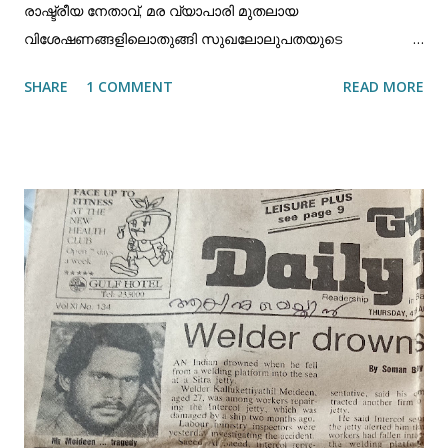
രാഷ്ട്രീയ നേതാവ്, മര വ്യാപാരി മുതലായ
വിശേഷണങ്ങളിലൊതുങ്ങി സുഖലോലുപതയുടെ
മേച്ചിൽപുറങ്ങൾ തേടി, സമൂഹത്തിലെ ഇരുളടഞ്ഞ
SHARE
1 COMMENT
READ MORE
മേഖലകളിൽ വിഹരികേണ്ടിയിരുന്ന ഒരാൾ, തന്റെ ധനവും,
തന്റെ വ്യവഹാരവും, തന്റെ രാഷ്ട്രീയ ജീവിതവും ത്യജിച്ച്
അനാഥകളുടെ ഭാവിയെ പറ്റി മാത്രം
ചിന്തിക്കുകയും,അനാഥകൾക്കു വേണ്ടി മാത്രം
വാചാലനാവുകയും ചെയ്ത ഒരു വ്യക്തിത്വമായിരുന്നു
വയലിൽ മൊയ്തീൻ കോയ ഹാജിയുടേത്. 1951-ൽ മുസ്ലിം
സ്റ്റുഡന്റ് ഫെഡറേഷൻ മലപ്പുറം ജില്ലാ
സെക്രട്ടരിയായിരുന്ന അദ്ദേഹം. 1956-57 വർഷത്തിൽ
കോഴിക്കോട് ജില്ലാ കോൺഗ്രസ്സ് കമ്മറ്റി സെക്രട്ടരിയായി
സ്ഥാനം വഹിച്ചു. കേരള രാഷ്ട്രീയത്തിൽ കോഴിക്കോട്
ജില്ലാ (DCC) പ്രസിഡന്റ് പദവിയിലെത്തിയത് ഹാജിയുടെ
ഇരുപത്തി രണ്ടാം വയസ്സിലായിരുന്നു. ഇന്നത്തെ വയനാട്
ജില്ലയും,മലപ്പുറം ജില്ലയും കൂടിയ അതിവിശാലമായ