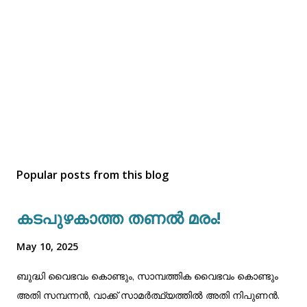
Popular posts from this blog
കടപുഴകാത്ത തണൽ മരം!
May 10, 2025
ബുദ്ധി വൈഭവം കൊണ്ടും, സാമ്പത്തിക വൈഭവം കൊണ്ടും
അതി സമ്പന്നൻ, വാക്ക് സാമർത്ഥ്യത്തിൽ അതി നിപുണൻ.