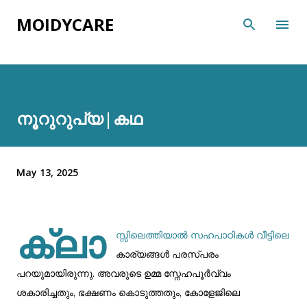
Skip to main content
MOIDYCARE
നൂറുറുപ്യ|കഥ
May 13, 2025
ക്ലാ
സ്സിലെത്തിയാൽ സഹപാഠികൾ വീട്ടിലെ
കാര്യങ്ങൾ പരസ്പരം
പറയുമായിരുന്നു. അവരുടെ ഉമ്മ സ്നേഹപൂർവ്വം
ശകാരിച്ചതും, ഭക്ഷണം കൊടുത്തതും, കോളേജിലെ