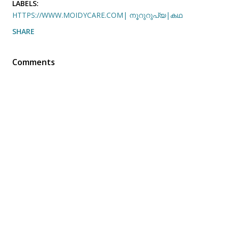
LABELS:
HTTPS://WWW.MOIDYCARE.COM| നൂറുറുപ്യ|കഥ
SHARE
Comments