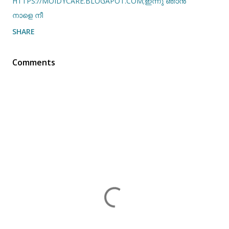
HTTPS://MOIDYCARE.BLOGAPOT.COM;ഇന്നു ഞാൻ
നാളെ നീ
SHARE
Comments