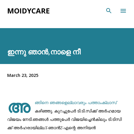
Skip to main content
MOIDYCARE
ഇന്നു ഞാൻ,നാളെ നീ
March 23, 2025
അ
ങ്ങിനെ ഞങ്ങളെല്ലാവരും പത്താംക്ലാസ്
കഴിഞ്ഞു. കുറച്ചുപേർ ടി.ടി.സിക്ക് അർഹമായ
വിജയം നേടി.ഞങ്ങൾ പത്തുപേർ വിജയിച്ചെൻകിലും ടി.ടിസി
ക്ക് അർഹരായില്ല.1:ഞാൻ2:എന്റെ അനിയൻ