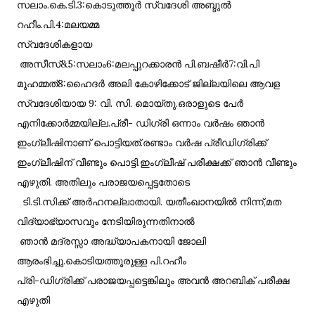
സലാം.കെ.ടി.3:കൊടുത്തൂർ സ്വദേശി അബ്ദുൽ
റഹീം.പി.4:മലയമ്മ
സ്വദേശികളായ
അസീസ്&5:സലാം6:മലപ്പുറക്കാരൻ പി.ബഷീർ7:വി.പി
മുഹമ്മത്8:ഹൈദർ അലി കോഴിക്കോട് ജില്ലയിലെ ആവള
സ്വദേശിയായ 9: വി. സി. മൊയ്തു.ഒരാളുടെ പേർ
എനിക്കോർമ്മയില്ല.പ്രീ- ഡിഗ്രി ഒന്നാം വർഷം ഞാൻ
ഇംഗ്ലീഷിനാണ് പൊട്ടിയത്.രണ്ടാം വർഷ പ്രീഡിഗ്രിക്ക്
ഇംഗ്ലീഷിന് വീണ്ടും പൊട്ടി.ഇംഗ്ലീഷ്‌ പരീക്ഷക്ക് ഞാൻ വീണ്ടും
എഴുതി. അതിലും പരാജയപ്പെട്ടതോടെ
ടി.ടി.സിക്ക് അർഹനല്ലാതായി. യതീംഖാനയിൽ നിന്ന്,മത
വിദ്യാഭ്യാസവും നേടിയിരുന്നതിനാൽ
ഞാൻ മദ്രസ്സാ അദ്ധ്യാപകനായി ജോലി
ആരംഭിച്ചു.കൊടിയത്തൂരുള്ള പി.റഹീം
പ്രി-ഡിഗ്രിക്ക് പരാജയപ്പട്ടെങ്കിലും അവൻ അറബിക് പരീക്ഷ
എഴുതി