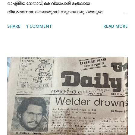
രാഷ്ട്രീയ നേതാവ്, മര വ്യാപാരി മുതലായ
വിശേഷണങ്ങളിലൊതുങ്ങി സുഖലോലുപതയുടെ
മേച്ചിൽപുറങ്ങൾ തേടി, സമൂഹത്തിലെ ഇരുളടഞ്ഞ
SHARE
1 COMMENT
READ MORE
മേഖലകളിൽ വിഹരികേണ്ടിയിരുന്ന ഒരാൾ, തന്റെ ധനവും,
തന്റെ വ്യവഹാരവും, തന്റെ രാഷ്ട്രീയ ജീവിതവും ത്യജിച്ച്
അനാഥകളുടെ ഭാവിയെ പറ്റി മാത്രം
ചിന്തിക്കുകയും,അനാഥകൾക്കു വേണ്ടി മാത്രം
വാചാലനാവുകയും ചെയ്ത ഒരു വ്യക്തിത്വമായിരുന്നു
വയലിൽ മൊയ്തീൻ കോയ ഹാജിയുടേത്. 1951-ൽ മുസ്ലിം
സ്റ്റുഡന്റ് ഫെഡറേഷൻ മലപ്പുറം ജില്ലാ
സെക്രട്ടരിയായിരുന്ന അദ്ദേഹം. 1956-57 വർഷത്തിൽ
കോഴിക്കോട് ജില്ലാ കോൺഗ്രസ്സ് കമ്മറ്റി സെക്രട്ടരിയായി
സ്ഥാനം വഹിച്ചു. കേരള രാഷ്ട്രീയത്തിൽ കോഴിക്കോട്
ജില്ലാ (DCC) പ്രസിഡന്റ് പദവിയിലെത്തിയത് ഹാജിയുടെ
ഇരുപത്തി രണ്ടാം വയസ്സിലായിരുന്നു. ഇന്നത്തെ വയനാട്
ജില്ലയും,മലപ്പുറം ജില്ലയും കൂടിയ അതിവിശാലമായ