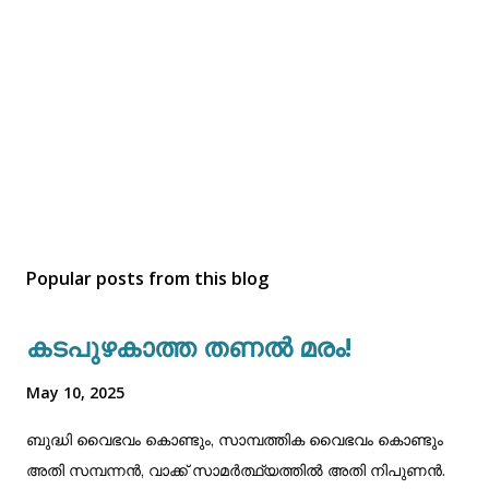
Popular posts from this blog
കടപുഴകാത്ത തണൽ മരം!
May 10, 2025
ബുദ്ധി വൈഭവം കൊണ്ടും, സാമ്പത്തിക വൈഭവം കൊണ്ടും
അതി സമ്പന്നൻ, വാക്ക് സാമർത്ഥ്യത്തിൽ അതി നിപുണൻ.