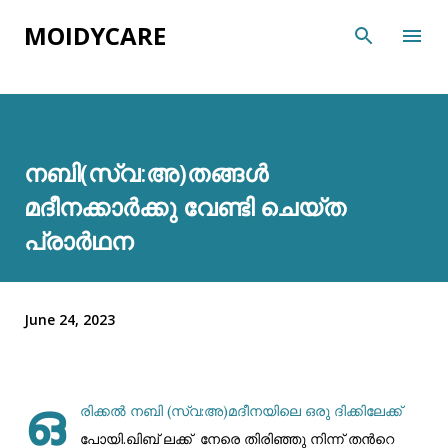
Skip to main content
MOIDYCARE
നബി(സ്വ:അ)തങ്ങൾ
മദീനക്കാർക്കു വേണ്ടി ചെയ്ത
പ്രാർഥന
June 24, 2023
ഒ
രിക്കൽ നബി (സ്വ:അ)മദീനയിലെ ഒരു ദിക്കിലേക്ക്
പോയി.ഖിബ് ലക്ക് നേരെ തിരിഞ്ഞു നിന്ന് തൻറെ