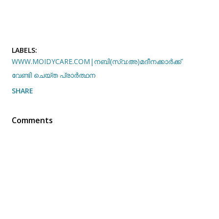
LABELS:
WWW.MOIDYCARE.COM|നബി(സ്വ:അ)മദീനക്കാർക്ക്
വേണ്ടി ചെയ്ത പ്രാർത്ഥന
SHARE
Comments