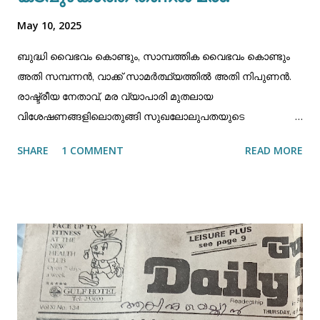
May 10, 2025
ബുദ്ധി വൈഭവം കൊണ്ടും, സാമ്പത്തിക വൈഭവം കൊണ്ടും
അതി സമ്പന്നൻ, വാക്ക് സാമർത്ഥ്യത്തിൽ അതി നിപുണൻ.
രാഷ്ട്രീയ നേതാവ്, മര വ്യാപാരി മുതലായ
വിശേഷണങ്ങളിലൊതുങ്ങി സുഖലോലുപതയുടെ
മേച്ചിൽപുറങ്ങൾ തേടി, സമൂഹത്തിലെ ഇരുളടഞ്ഞ
SHARE
1 COMMENT
READ MORE
മേഖലകളിൽ വിഹരികേണ്ടിയിരുന്ന ഒരാൾ, തന്റെ ധനവും,
തന്റെ വ്യവഹാരവും, തന്റെ രാഷ്ട്രീയ ജീവിതവും ത്യജിച്ച്
അനാഥകളുടെ ഭാവിയെ പറ്റി മാത്രം
ചിന്തിക്കുകയും,അനാഥകൾക്കു വേണ്ടി മാത്രം
വാചാലനാവുകയും ചെയ്ത ഒരു വ്യക്തിത്വമായിരുന്നു
വയലിൽ മൊയ്തീൻ കോയ ഹാജിയുടേത്. 1951-ൽ മുസ്ലിം
സ്റ്റുഡന്റ് ഫെഡറേഷൻ മലപ്പുറം ജില്ലാ
സെക്രട്ടരിയായിരുന്ന അദ്ദേഹം. 1956-57 വർഷത്തിൽ
കോഴിക്കോട് ജില്ലാ കോൺഗ്രസ്സ് കമ്മറ്റി സെക്രട്ടരിയായി