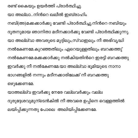
രണ്ട് കൈയും ഉയർത്തി പ്രാർത്ഥിച്ചു.
യാ അല്ലാ...നിൻറെ ഖലീൽ ഇബ്രാഹിം
നബി(അ)മക്കക്കാർക്കു വേണ്ടി പ്രാർത്ഥിച്ചു.നിൻറെ നബിയും
ദൂതനുമായ ഞാനിതാ മദീനക്കാർക്കു വേണ്ടി പ്രാർത്ഥിക്കുന്നു.
യാ അല്ല്വാ അവരുടെ മുദ്ദിലും,സ്വാഇലും നീ അഭിവൃദ്ധി
നൽകേണമേ.കുറഞ്ഞതിലും ഏറെയുള്ളതിലും ബറക്കത്തു്‌
നൽകേണമേ.മക്കക്കാർക്കു നൽകിയതിൻറെ ഇരട്ടി ബറക്കത്തു
ഇവർക്കു നീ നൽകേണമേ.യാ അല്ല്വാ ഭൂമിയുടെ നാനാ
ഭാഗങ്ങളിൽ നന്നും മദീനക്കാരിലേക്ക് നീ ബറക്കത്തു
ഒഴുക്കേണമേ.
യാഅല്ല്വ ഇവർക്കു നേരേ വല്ലവർക്കും വല്ല
ദുരുദ്ദേശവുമുന്ടെൻകിൽ നീ അവരെ ഉപ്പിനെ വെള്ളത്തിൽ
ലയിപ്പിക്കുന്നതു പോലെ അലിയിപ്പിക്കേണമേ.